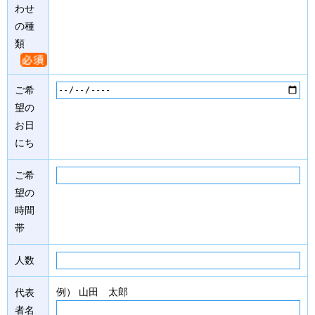
わせ
の種
類
ご希
望の
お日
にち
ご希
望の
時間
帯
人数
例） 山田 太郎
代表
者名