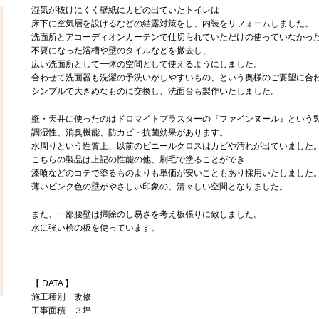
湿気が抜けにくく壁紙にカビの出ていたトイレは
床下に空気層を設けるなどの結露対策をし、内装をリフォームしました。
洗面所とアコーディオンカーテンで仕切られていただけの使っていなかっ
不要になった浴槽や壁のタイルなどを撤去し、
広い洗面所として一体の空間として使えるようにしました。
合わせて洗面器も洗濯の予洗いがしやすいもの、という奥様のご要望に合
シンプルで大きめなものに交換し、洗面台も製作いたしました。
壁・天井に使ったのはドロマイトプラスターの『ファインヌール』という
調湿性、消臭機能、防カビ・抗菌効果があります。
水周りという性質上、以前のビニールクロスはカビや汚れが出ていました
こちらの製品は上記の性能の他、刷毛で塗ることができ
漆喰などのコテで塗るものよりも単価が安いこともあり採用いたしました
薄いピンク色の壁がやさしい印象の、清々しい空間となりました。
また、一部腰壁は掃除のし易さを考え板張りに致しました。
水に強い桧の板を使っています。
【 DATA 】
施工種別 改修
工事面積 ３坪