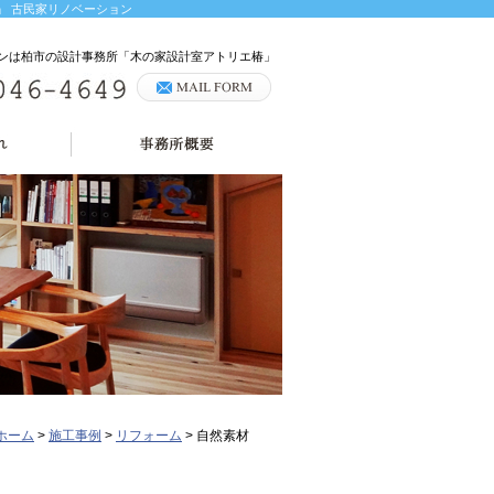
」 古民家リノベーション
ションは柏市の設計事務所「木の家設計室アトリエ椿」
ホーム
>
施工事例
>
リフォーム
>
自然素材