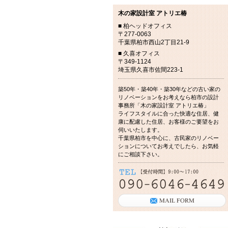
木の家設計室 アトリエ椿
■ 柏ヘッドオフィス
〒277-0063
千葉県柏市西山2丁目21-9
■ 久喜オフィス
〒349-1124
埼玉県久喜市佐間223-1
築50年・築40年・築30年などの古い家の
リノベーションをお考えなら柏市の設計
事務所「木の家設計室 アトリエ椿」
ライフスタイルに合った快適な住居、健
康に配慮した住居、お客様のご要望をお
伺いいたします。
千葉県柏市を中心に、古民家のリノベー
ションについてお考えでしたら、お気軽
にご相談下さい。