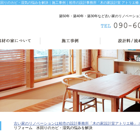
回りのカビ・湿気の悩みを解決｜施工事例｜柏市の設計事務所「木の家設計室 アトリエ椿
築50年・築40年・築30年など古い家のリノベー
古い家のリノベーションは柏市の設計事務所「木の家設計室アトリエ椿」 
リフォーム 水回りのカビ・湿気の悩みを解決