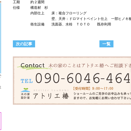
工期 約２週間
仕様 構造材 杉
内部仕上 床：複合フローリング
壁、天井：ドロマイトペイント仕上 一部ヒノキ板
衛生設備 洗面器、水栓 ＴＯＴＯ 既存利用
次の記事
一覧
で
性