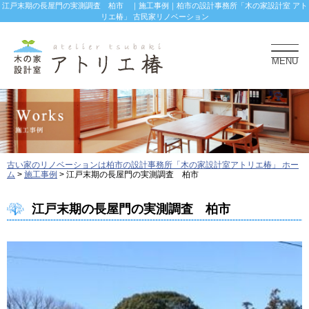
江戸末期の長屋門の実測調査 柏市 ｜施工事例｜柏市の設計事務所「木の家設計室 アト
リエ椿」 古民家リノベーション
MENU
古い家のリノベーションは柏市の設計事務所「木の家設計室アトリエ椿」 ホー
ム
>
施工事例
>
江戸末期の長屋門の実測調査 柏市
江戸末期の長屋門の実測調査 柏市