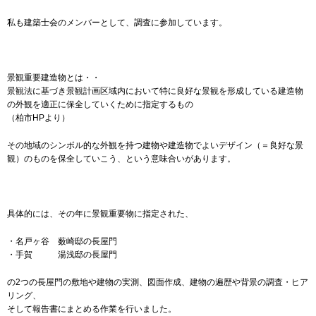
私も建築士会のメンバーとして、調査に参加しています。
景観重要建造物とは・・
景観法に基づき景観計画区域内において特に良好な景観を形成している建造物
の外観を適正に保全していくために指定するもの
（柏市HPより）
その地域のシンボル的な外観を持つ建物や建造物でよいデザイン（＝良好な景
観）のものを保全していこう、という意味合いがあります。
具体的には、その年に景観重要物に指定された、
・名戸ヶ谷 薮崎邸の長屋門
・手賀 湯浅邸の長屋門
の2つの長屋門の敷地や建物の実測、図面作成、建物の遍歴や背景の調査・ヒア
リング、
そして報告書にまとめる作業を行いました。