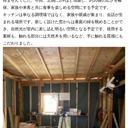
得ませんでした。今回、北側に2坪ほど増築し、約10畳の広さを確
保。家族や来客と共に食事を楽しめる空間にする予定です。
キッチンは単なる調理場ではなく、家族や親戚が集まり、会話が生
まれる場所です。新しく設けた窓からは裏庭の緑を眺めることがで
き、自然光が室内に差し込む明るい空間となる予定です。使用する
素材も、触れる部分には天然木を用いるなど、手に触れる質感にも
こだわりました。