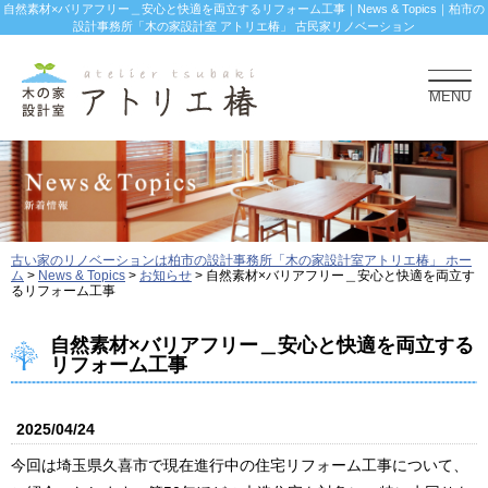
自然素材×バリアフリー＿安心と快適を両立するリフォーム工事｜News & Topics｜柏市の
設計事務所「木の家設計室 アトリエ椿」 古民家リノベーション
MENU
古い家のリノベーションは柏市の設計事務所「木の家設計室アトリエ椿」 ホー
ム
>
News & Topics
>
お知らせ
>
自然素材×バリアフリー＿安心と快適を両立す
るリフォーム工事
自然素材×バリアフリー＿安心と快適を両立する
リフォーム工事
2025/04/24
今回は埼玉県久喜市で現在進行中の住宅リフォーム工事について、