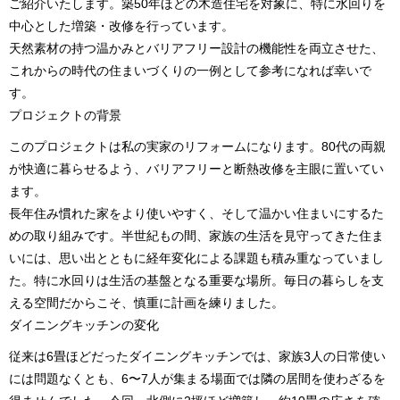
ご紹介いたします。築50年ほどの木造住宅を対象に、特に水回りを
中心とした増築・改修を行っています。
天然素材の持つ温かみとバリアフリー設計の機能性を両立させた、
これからの時代の住まいづくりの一例として参考になれば幸いで
す。
プロジェクトの背景
このプロジェクトは私の実家のリフォームになります。80代の両親
が快適に暮らせるよう、バリアフリーと断熱改修を主眼に置いてい
ます。
長年住み慣れた家をより使いやすく、そして温かい住まいにするた
めの取り組みです。半世紀もの間、家族の生活を見守ってきた住ま
いには、思い出とともに経年変化による課題も積み重なっていまし
た。特に水回りは生活の基盤となる重要な場所。毎日の暮らしを支
える空間だからこそ、慎重に計画を練りました。
ダイニングキッチンの変化
従来は6畳ほどだったダイニングキッチンでは、家族3人の日常使い
には問題なくとも、6〜7人が集まる場面では隣の居間を使わざるを