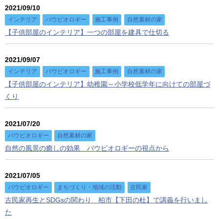
2021/09/10
インテリア
バウビオロギー
施工事例
自然素材の家
【子供部屋のインテリア】一つの部屋を建具で仕切る
2021/09/07
インテリア
バウビオロギー
施工事例
自然素材の家
【子供部屋のインテリア】幼稚園～小学校低学年に向けての部屋づ
くり
2021/07/20
バウビオロギー
自然素材の家
自然の風景の癒しの効果 バウビオロギーの視点から
2021/07/05
バウビオロギー
まちづくり・地域の活動
古民家
古民家再生とSDGsの関わり 柏市【下田の杜】で講義を行いまし
た