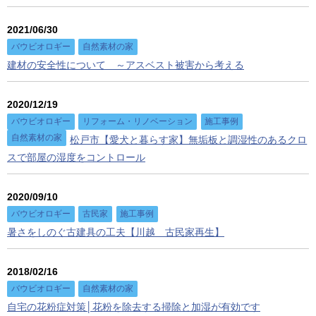
2021/06/30
バウビオロギー
自然素材の家
建材の安全性について ～アスベスト被害から考える
2020/12/19
バウビオロギー
リフォーム・リノベーション
施工事例
自然素材の家
松戸市【愛犬と暮らす家】無垢板と調湿性のあるクロ
スで部屋の湿度をコントロール
2020/09/10
バウビオロギー
古民家
施工事例
暑さをしのぐ古建具の工夫【川越 古民家再生】
2018/02/16
バウビオロギー
自然素材の家
自宅の花粉症対策│花粉を除去する掃除と加湿が有効です