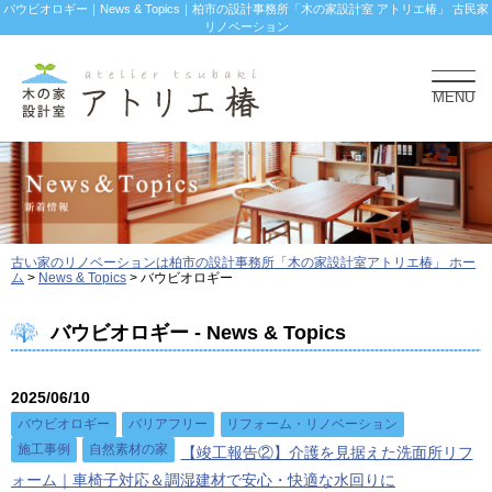
バウビオロギー｜News & Topics｜柏市の設計事務所「木の家設計室 アトリエ椿」 古民家
リノベーション
MENU
古い家のリノベーションは柏市の設計事務所「木の家設計室アトリエ椿」 ホー
ム
>
News & Topics
>
バウビオロギー
バウビオロギー - News & Topics
2025/06/10
バウビオロギー
バリアフリー
リフォーム・リノベーション
施工事例
自然素材の家
【竣工報告②】介護を見据えた洗面所リフ
ォーム｜車椅子対応＆調湿建材で安心・快適な水回りに