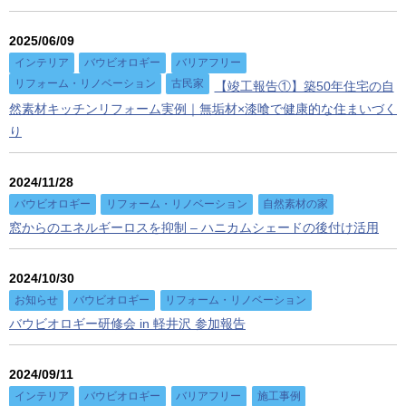
2025/06/09
インテリア
バウビオロギー
バリアフリー
リフォーム・リノベーション
古民家
【竣工報告①】築50年住宅の自
然素材キッチンリフォーム実例｜無垢材×漆喰で健康的な住まいづく
り
2024/11/28
バウビオロギー
リフォーム・リノベーション
自然素材の家
窓からのエネルギーロスを抑制 – ハニカムシェードの後付け活用
2024/10/30
お知らせ
バウビオロギー
リフォーム・リノベーション
バウビオロギー研修会 in 軽井沢 参加報告
2024/09/11
インテリア
バウビオロギー
バリアフリー
施工事例