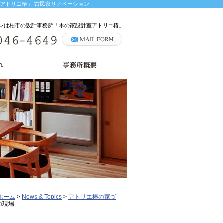
 アトリエ椿」 古民家リノベーション
ションは柏市の設計事務所「木の家設計室アトリエ椿」
ホーム
>
News & Topics
>
アトリエ椿の家づ
の現場