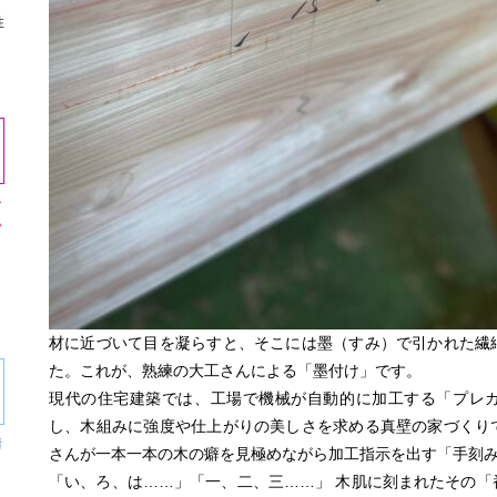
性
ー
い
材に近づいて目を凝らすと、そこには墨（すみ）で引かれた繊
た。これが、熟練の大工さんによる「墨付け」です。
現代の住宅建築では、工場で機械が自動的に加工する「プレ
し、木組みに強度や仕上がりの美しさを求める真壁の家づくり
情
さんが一本一本の木の癖を見極めながら加工指示を出す「手刻
し
「い、ろ、は……」「一、二、三……」 木肌に刻まれたその「