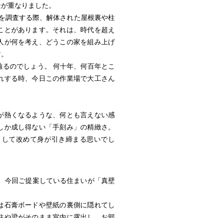
景が重なりました。
家を調査する際、解体された屋根裏や柱
ことがあります。それは、時代を超え
人が何を考え、どうこの家を組み上げ
す。
るのでしょう。 何十年、何百年とこ
れする時、今日この作業場で大工さん
が熱くなるような、何とも言えない感
しか成し得ない「手刻み」の精緻さ。
として改めて身が引き締まる思いでし
、今回ご提案している住まいが「真壁
は石膏ボードや壁紙の裏側に隠れてし
柱や梁がそのまま室内に露出し、お部