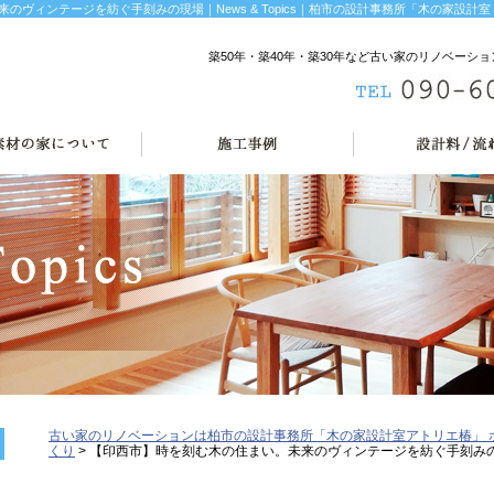
のヴィンテージを紡ぐ手刻みの現場｜News & Topics｜柏市の設計事務所「木の家設計室
築50年・築40年・築30年など古い家のリノベー
古い家のリノベーションは柏市の設計事務所「木の家設計室アトリエ椿」 
くり
>
【印西市】時を刻む木の住まい。未来のヴィンテージを紡ぐ手刻み