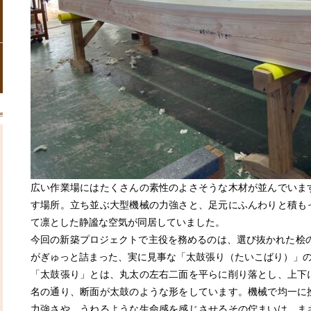
広い作業場にはたくさんの素性のよさそうな木材が並んでいま
す場所。立ち並ぶ大型機械の力強さと、足元にふんわりと積も
て凛とした静謐な空気が同居していました。
今回の新築プロジェクトで主役を務めるのは、選び抜かれた桧の
がぎゅっと詰まった、実に見事な「太鼓張り（たいこばり）」
「太鼓張り」とは、丸太の左右二面を平らに削り落とし、上下
名の通り、断面が太鼓のような形をしています。機械で均一に
力強さや、うねるような生命感を感じさせるその佇まいは、ま