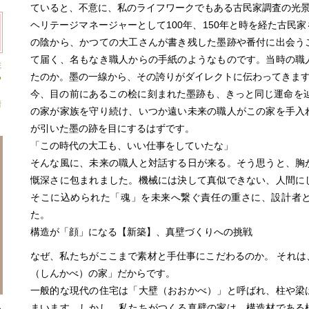
ていると、不意に、私のライフワークでもある古民家調査の光
ヘリテージマネージャーとして100年、150年と時を経た古民
の陰から、かつての大工さんが書き残した墨跡や番付に出会う
て届く、名もなき職人からの手紙のようなものです。当時の職
住
たのか。墨の一線から、その誇りがダイレクトに伝わってきま
つ
今、目の前にあるこの桧に刻まれた墨跡も、きっと同じ運命を辿
情
の家が家族を守り続け、いつか遠い未来の職人がこの家を手入
が引いた墨の跡を目にするはずです。
「この時代の大工も、いい仕事をしていたな」
そんな風に、未来の職人と対話する日が来る。そう思うと、胸
慨深さに包まれました。機械には決して真似できない、人間に
そこに込められた「魂」を未来へ繋ぐ責任の重さに、設計者
た。
構造が「顔」になる【新築】、真壁づくりへの挑戦
なぜ、私たちがここまで素材と手仕事にこだわるのか。 それは
（しんかべ）の家」だからです。
一般的な現代の住宅は「大壁（おおかべ）」と呼ばれ、柱や梁
ム
まいます。しかし、私たちがつくる真壁の家は、構造材である