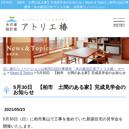
5月30日 【柏市 土間のある家】完成見学会のお知らせ｜News & Topics｜柏市の設計事
務所「木の家設計室 アトリエ椿」 古民家リノベーション
MENU
古い家のリノベーションは柏市の設計事務所「木の家設計室アトリエ椿」 ホー
ム
>
News & Topics
>
5月30日 【柏市 土間のある家】完成見学会のお知らせ
5月30日 【柏市 土間のある家】完成見学会の
お知らせ
2021/05/23
5月30日（日）に柏市東山で工事を進めていた新築住宅の見学会を
開催いたします。